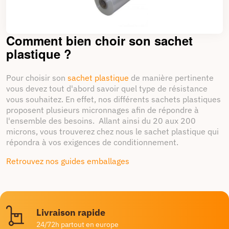
Chapitre 3 : Les Avantages des Sacs et
Sachets Plastiques Packdiscount
Comment bien choir son sachet
Protection et Sécurité
: Nos sacs et sachets
plastique ?
plastiques offrent une protection efficace contre
l'humidité, la poussière, et les dommages pendant le
transport, assurant ainsi la sécurité de vos produits
jusqu'à leur destination finale.
Pour choisir son
sachet plastique
de manière pertinente
vous devez tout d'abord savoir quel type de résistance
Polyvalence et Adaptabilité
: Que vous soyez un
vous souhaitez. En effet, nos différents sachets plastiques
détaillant en ligne, un fabricant, ou un revendeur, nos
sacs et sachets plastiques sont disponibles dans une
proposent plusieurs micronnages afin de répondre à
variété de tailles, de formes et de styles pour
l'ensemble des besoins. Allant ainsi du 20 aux 200
répondre à tous vos besoins d'emballage.
microns, vous trouverez chez nous le sachet plastique qui
répondra à vos exigences de conditionnement.
Facilité d'Utilisation
: Avec leurs fermetures
pratiques et leurs matériaux durables, nos sacs et
sachets plastiques sont faciles à manipuler et à
Retrouvez nos guides emballages
utiliser, ce qui vous permet de gagner du temps et
d'optimiser votre processus d'emballage.
Chapitre 4 : Comment Packdiscount
Peut Améliorer Votre Expérience d'E-
Livraison rapide
Commerce
24/72h partout en europe