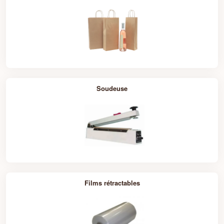
dans le domaine du commerce en ligne. Que ce soit pour
emballer des produits alimentaires, des articles de mode,
des accessoires électroniques ou tout autre type de
marchandise, nos sacs et sachets sont conçus pour
répondre à vos besoins spécifiques.
Chapitre 2 : Les Types de Sacs et
Sachets Plastiques
Soudeuse
Sacs Zip
: Ces sacs dotés de fermetures à glissière
sont parfaits pour stocker et expédier des petits
articles tels que des bijoux, des pièces détachées, ou
des échantillons de produits.
Sachets Plastiques Autocollants
: Avec leur
fermeture autocollante pratique, ces sachets sont
idéaux pour emballer des vêtements, des
accessoires de beauté, des livres, et bien plus
encore.
Sacs de Transport avec Poignées
: Parfaits pour les
Films rétractables
courses, les cadeaux promotionnels, ou les
événements spéciaux, ces sacs sont disponibles
dans une variété de tailles et de couleurs pour
s'adapter à toutes les occasions.