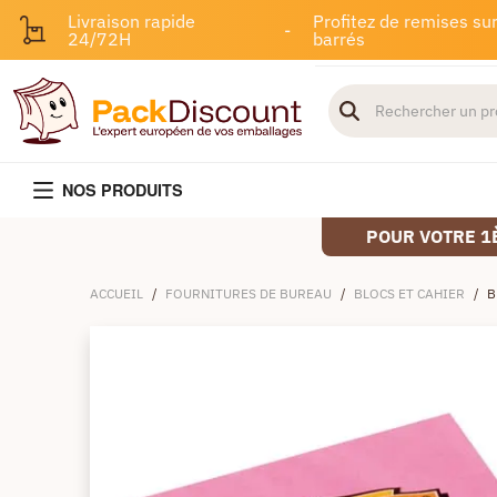
Livraison rapide
Profitez de remises sur
-
24/72H
barrés
NOS PRODUITS
POUR VOTRE 1
ACCUEIL
/
FOURNITURES DE BUREAU
/
BLOCS ET CAHIER
/
B