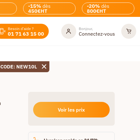
-15%
dès
-20%
dès
450€HT
800€HT
Besoin d'aide ?
Bonjour,
01 71 63 15 00
Connectez-vous
 CODE: NEW10L
u
Voir les prix