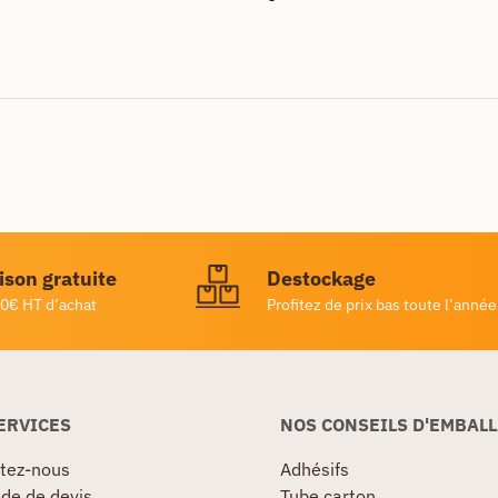
ison gratuite
Destockage
0€ HT d’achat
Profitez de prix bas toute l’année
ERVICES
NOS CONSEILS D'EMBAL
tez-nous
Adhésifs
e de devis
Tube carton