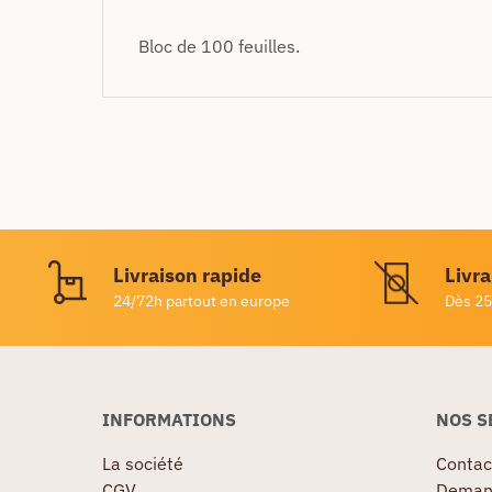
Bloc de 100 feuilles.
Livraison rapide
Livra
24/72h partout en europe
Dès 25
INFORMATIONS
NOS S
La société
Contac
CGV
Demand