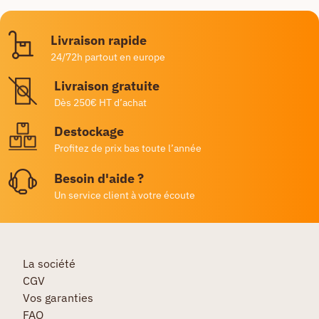
Livraison rapide
24/72h partout en europe
Livraison gratuite
Dès 250€ HT d’achat
Destockage
Profitez de prix bas toute l’année
Besoin d'aide ?
Un service client à votre écoute
La société
CGV
Vos garanties
FAQ