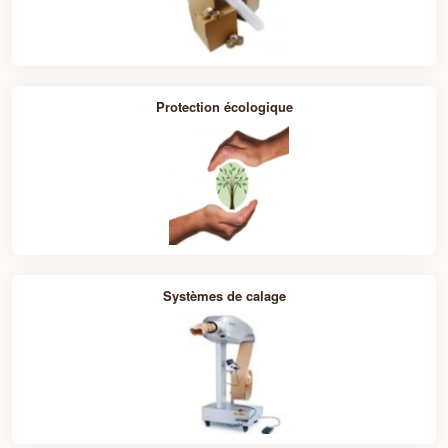
Chapitre 3 : Les Avantages des
Solutions de Calage et de Protection
Packdiscount
Protection écologique
Sécurité Maximale
: Nos solutions de calage et de
protection sont conçues pour minimiser les risques
de dommages et de pertes pendant le transport,
assurant ainsi la sécurité de vos produits jusqu'à
leur destination finale.
Polyvalence et Adaptabilité
: Que vous expédiez
des articles fragiles, des produits lourds ou des colis
de grande taille, nos solutions de calage et de
protection s'adaptent à tous les types de produits et
de conditionnements.
Systèmes de calage
Efficacité Opérationnelle
: En réduisant les
incidents liés aux dommages pendant le transport,
nos solutions de calage et de protection vous
permettent d'économiser du temps et de l'argent en
minimisant les coûts de remplacement et de retour.
Chapitre 4 : Comment Packdiscount
Peut Optimiser Votre Processus