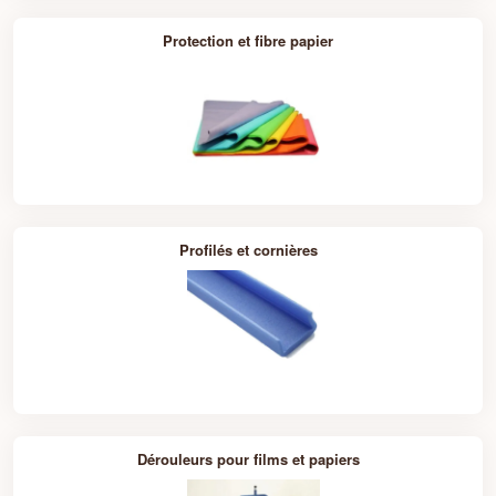
d'Expédition
Protection et fibre papier
Évaluation des Besoins
: Notre équipe d'experts
vous aidera à évaluer vos besoins spécifiques en
matière de calage et de protection des expéditions,
et à choisir les solutions les mieux adaptées à votre
activité.
Formation et Support Client
: Nous offrons une
formation et un support client complets pour vous
aider à mettre en œuvre et à optimiser l'utilisation
de nos solutions de calage et de protection dans
Profilés et cornières
votre processus d'expédition.
Innovation Continue
: Chez Packdiscount, nous
sommes constamment à la recherche de nouvelles
technologies et de nouveaux matériaux pour
améliorer nos solutions de calage et de protection et
garantir une protection optimale à vos envois.
Chapitre 5 : Témoignages de Clients
Satisfaits
Dérouleurs pour films et papiers
Découvrez comment nos clients ont optimisé leur