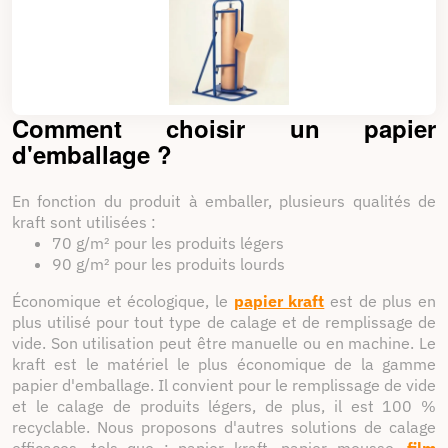
processus d'expédition et amélioré la sécurité de leurs
envois grâce aux solutions de calage et de protection
Packdiscount. Leurs témoignages reflètent l'impact positif
que nos solutions ont eu sur leur entreprise et leur
satisfaction client.
En conclusion, le calage et la protection des expéditions
sont des éléments essentiels de la logistique moderne, et
Comment choisir un
papier
Packdiscount est votre partenaire de confiance pour vous
fournir des solutions efficaces et fiables. Rejoignez-nous
d'emballage
?
dès aujourd'hui et découvrez comment nos solutions de
calage et de protection peuvent améliorer la sécurité et la
fiabilité de vos expéditions, un colis à la fois.
En fonction du produit à emballer, plusieurs qualités de
kraft sont utilisées :
70 g/m² pour les produits légers
90 g/m² pour les produits lourds
Économique et écologique, le
papier kraft
est de plus en
plus utilisé pour tout type de calage et de remplissage de
vide. Son utilisation peut être manuelle ou en machine. Le
kraft est le matériel le plus économique de la gamme
papier d'emballage. Il convient pour le remplissage de vide
et le calage de produits légers, de plus, il est 100 %
recyclable. Nous proposons d'autres solutions de calage