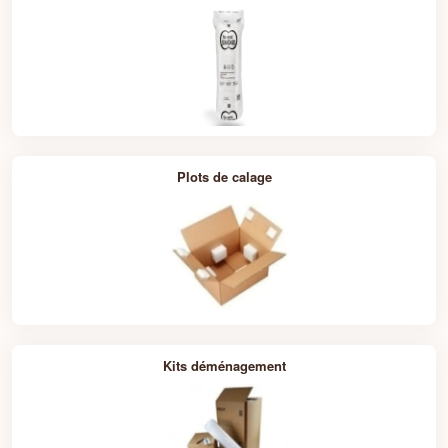
Chapitre 2 : Les Solutions de Calage et
de Protection Proposées par
Packdiscount
Mousse de Calage
: Idéale pour les produits fragiles
et délicats, la mousse de calage offre une protection
optimale en absorbant les chocs et les vibrations
pendant le transport.
Plots de calage
Papier Kraft Froissé
: Respectueux de
l'environnement et économique, le papier kraft
froissé est parfait pour combler les espaces vides
dans les colis et assurer une fixation sécurisée des
produits.
Film Bulle et Film Étirable
: Ces films protecteurs
offrent une couche supplémentaire de sécurité en
enveloppant les articles individuellement ou en
recouvrant les colis pour les protéger des rayures et
des dommages externes.
Kits déménagement
Coins de Protection en Carton
: Ces coins
préformés en carton renforcé protègent les angles et
les arêtes des produits contre les chocs et les
impacts pendant le transport.