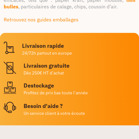
efficaces, tels que : papier kraft, papier mousse,
film
bulles
, particulaires de calage, chips, coussin d’air.
Retrouvez nos guides emballages
Livraison rapide
24/72h partout en europe
Livraison gratuite
Dès 250€ HT d’achat
Destockage
Profitez de prix bas toute l’année
Besoin d'aide ?
Un service client à votre écoute