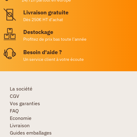
Livraison gratuite
Dès 250€ HT d’achat
Destockage
Profitez de prix bas toute l’année
Besoin d'aide ?
Un service client à votre écoute
La société
CGV
Vos garanties
FAQ
Economie
Livraison
Guides emballages