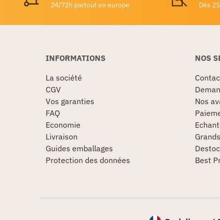
24/72h partout en europe
Dès 25
INFORMATIONS
NOS S
La société
Contac
CGV
Demand
Vos garanties
Nos av
FAQ
Paieme
Economie
Echanti
Livraison
Grand
Guides emballages
Destoc
Protection des données
Best P