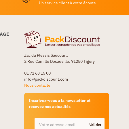
Un service client à votre écoute
LAGE
Zac du Plessis Saucourt,
2 Rue Camille Decauville, 91250 Tigery
01 71 63 15 00
info@packdiscount.com
Nous contacter
Inscrivez-vous à la newsletter et
recevez nos actualités
Valider