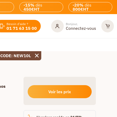
-15%
dès
-20%
dès
450€HT
800€HT
Besoin d'aide ?
Bonjour,
01 71 63 15 00
Connectez-vous
 CODE: NEW10L
nos
Voir les prix