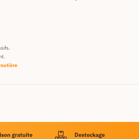
sifs.
nt.
routière
ison gratuite
Destockage