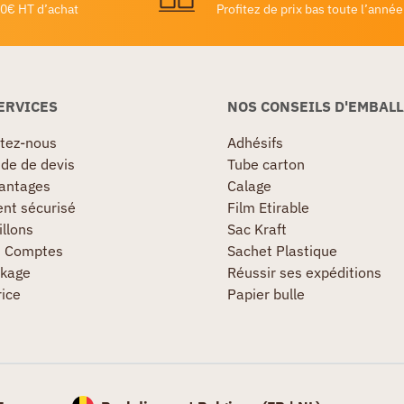
0€ HT d’achat
Profitez de prix bas toute l’année
ERVICES
NOS CONSEILS D'EMBAL
tez-nous
Adhésifs
e de devis
Tube carton
antages
Calage
nt sécurisé
Film Etirable
llons
Sac Kraft
s Comptes
Sachet Plastique
kage
Réussir ses expéditions
rice
Papier bulle