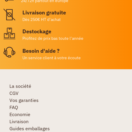
24/72h partout en europe
Livraison gratuite
Dès 250€ HT d’achat
Destockage
Profitez de prix bas toute l’année
Besoin d'aide ?
Un service client à votre écoute
La société
CGV
Vos garanties
FAQ
Economie
Livraison
Guides emballages