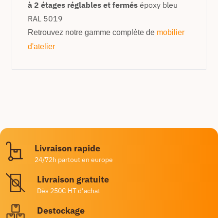
à 2 étages réglables et fermés
époxy bleu
RAL 5019
Retrouvez notre gamme complète de
mobilier
d'atelier
Livraison rapide
24/72h partout en europe
Livraison gratuite
Dès 250€ HT d’achat
Destockage