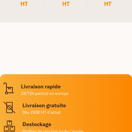
HT
HT
HT
Livraison rapide
24/72h partout en europe
Livraison gratuite
Dès 250€ HT d’achat
Destockage
Profitez de prix bas toute l’année