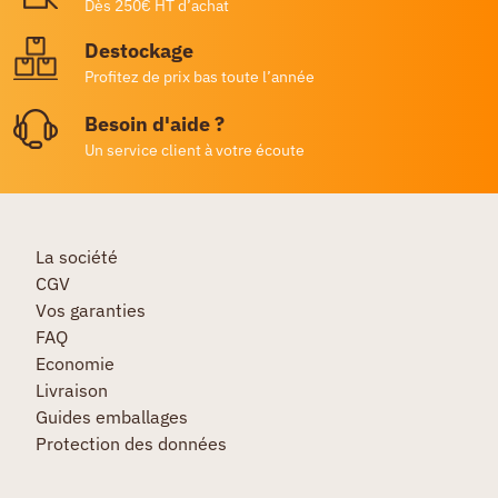
Dès 250€ HT d’achat
Destockage
Profitez de prix bas toute l’année
Besoin d'aide ?
Un service client à votre écoute
La société
CGV
Vos garanties
FAQ
Economie
Livraison
Guides emballages
Protection des données