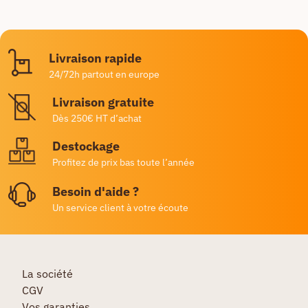
Livraison rapide
24/72h partout en europe
Livraison gratuite
Dès 250€ HT d’achat
Destockage
Profitez de prix bas toute l’année
Besoin d'aide ?
Un service client à votre écoute
La société
CGV
Vos garanties