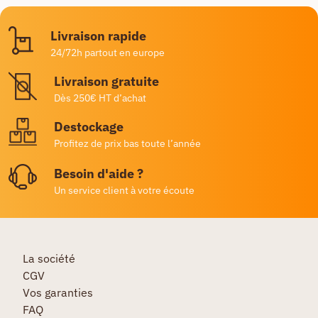
Livraison rapide
24/72h partout en europe
Livraison gratuite
Dès 250€ HT d’achat
Destockage
Profitez de prix bas toute l’année
Besoin d'aide ?
Un service client à votre écoute
La société
CGV
Vos garanties
FAQ