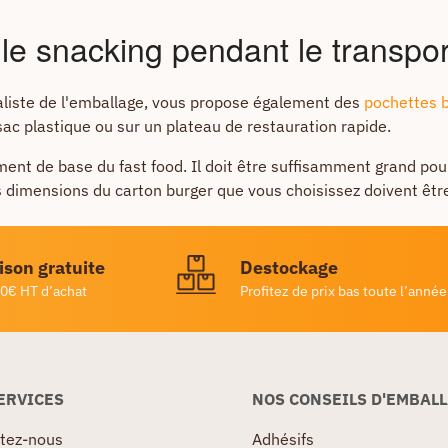
le snacking pendant le transpor
cialiste de l'emballage, vous propose également des
pochettes b
c plastique ou sur un plateau de restauration rapide.
ment de base du fast food. Il doit être suffisamment grand pour
 dimensions du carton burger que vous choisissez doivent être
ison gratuite
Destockage
0€ HT d’achat
Profitez de prix bas toute l’année
ERVICES
NOS CONSEILS D'EMBAL
tez-nous
Adhésifs