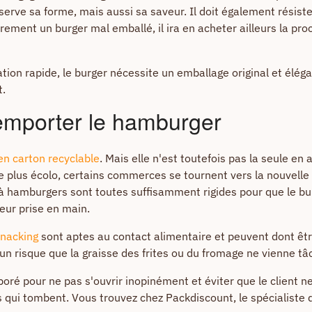
serve sa forme, mais aussi sa saveur. Il doit également résister
prement un burger mal emballé, il ira en acheter ailleurs la pr
ion rapide, le burger nécessite un emballage original et éléga
t.
 emporter le hamburger
en carton recyclable
. Mais elle n'est toutefois pas la seule en
lus écolo, certains commerces se tournent vers la nouvelle ve
 à hamburgers sont toutes suffisamment rigides pour que le bu
leur prise en main.
nacking
sont aptes au contact alimentaire et peuvent dont être
un risque que la graisse des frites ou du fromage ne vienne tâc
ré pour ne pas s'ouvrir inopinément et éviter que le client ne
es qui tombent. Vous trouvez chez Packdiscount, le spécialiste 