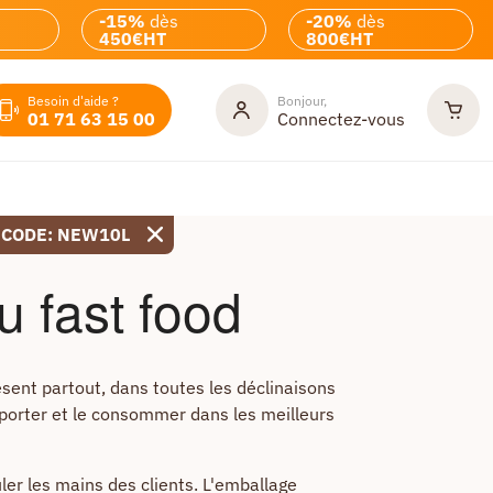
-15%
dès
-20%
dès
450€HT
800€HT
Besoin d'aide ?
Bonjour,
01 71 63 15 00
Connectez-vous
 CODE: NEW10L
u fast food
ésent partout, dans toutes les déclinaisons
emporter et le consommer dans les meilleurs
ûler les mains des clients. L'emballage