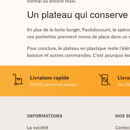
normal ou encore maxi.
Un plateau qui conserve 
En plus de la boite burger, Packdiscount, le spé
ces pochettes prennent moins de place dans un sa
Pour conclure, le plateau en plastique reste l'élé
boisson et autres commandes. C'est pourquoi les
Livraison rapide
Livra
24/72h partout en europe
Dès 25
INFORMATIONS
NOS S
La société
Contac