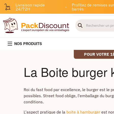
Livraison rapide
Profitez de remises sur
-
24/72H
barrés
NOS PRODUITS
POUR VOTRE 1
La Boite burger k
Roi du fast food par excellence, le burger est le
possibles. Street food oblige, l'emballage du bur
conditions.
L'aspect pratique de la
boite à hamburger
est non