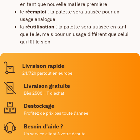
en tant que nouvelle matière première
le
réemploi
: la palette sera utilisée pour un
usage analogue
la
réutilisation
: la palette sera utilisée en tant
que telle, mais pour un usage différent que celui
qui fût le sien
Livraison rapide
24/72h partout en europe
Livraison gratuite
Dès 250€ HT d’achat
Destockage
Profitez de prix bas toute l’année
Besoin d'aide ?
Un service client à votre écoute