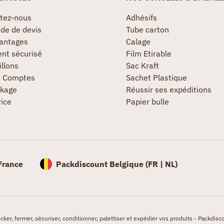
tez-nous
Adhésifs
e de devis
Tube carton
antages
Calage
nt sécurisé
Film Etirable
llons
Sac Kraft
s Comptes
Sachet Plastique
kage
Réussir ses expéditions
rice
Papier bulle
France
Packdiscount Belgique (
FR |
NL)
er, fermer, sécuriser, conditionner, palettiser et expédier vos produits - Packdisco