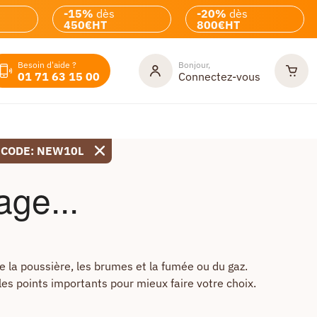
-15%
dès
-20%
dès
450€HT
800€HT
Besoin d'aide ?
Bonjour,
01 71 63 15 00
Connectez-vous
 CODE: NEW10L
age...
 la poussière, les brumes et la fumée ou du gaz.
 les points importants pour mieux faire votre choix.