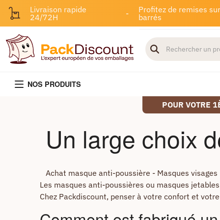
Livraison rapide
Profitez de remises sur
-
24/72H
barrés
NOS PRODUITS
POUR VOTRE 1
Un large choix 
Achat masque anti-poussière - Masques visages
Les masques anti-poussières ou masques jetables, 
Chez Packdiscount, penser à votre confort et votre 
Comment est fabriqué un 