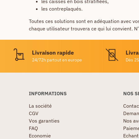
les caisses en bois stratifiées,
les contreplaqués.
Toutes ces solutions sont en adéquation avec vos 
chaque utilisateur trouvera ce qui lui convient.
Livraison rapide
Livra
24/72h partout en europe
Dès 25
INFORMATIONS
NOS S
La société
Contac
CGV
Demand
Vos garanties
Nos av
FAQ
Paieme
Economie
Echanti