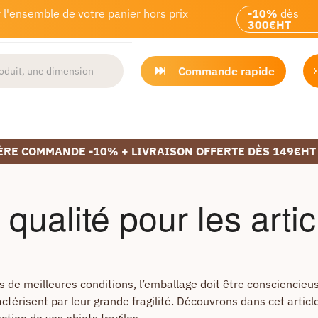
 l'ensemble de votre panier hors prix
-10%
dès
300€HT
Commande rapide
ÈRE COMMANDE -10% + LIVRAISON OFFERTE DÈS 149€HT
ualité pour les artic
s de meilleures conditions, l’emballage doit être consciencieu
actérisent par leur grande fragilité. Découvrons dans cet artic
ction de vos objets fragiles.