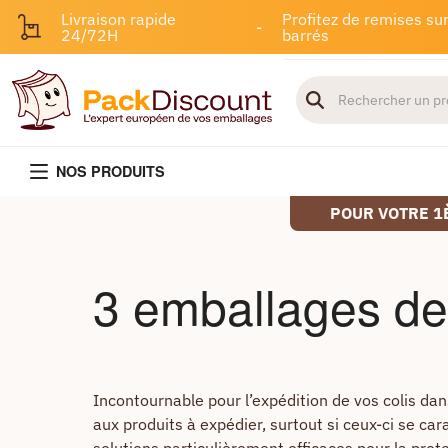
Livraison rapide
Profitez de remises sur
-
24/72H
barrés
NOS PRODUITS
POUR VOTRE 1
3 emballages de q
Incontournable pour l’expédition de vos colis dan
aux produits à expédier, surtout si ceux-ci se car
solutions particulièrement efficaces pour la prote