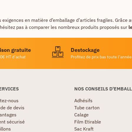
exigences en matière d’emballage d’articles fragiles. Grâce au
 N’hésitez pas à comparer les nombreux produits proposés sur
l
ison gratuite
Destockage
0€ HT d’achat
Profitez de prix bas toute l’année
ERVICES
NOS CONSEILS D'EMBAL
tez-nous
Adhésifs
e de devis
Tube carton
antages
Calage
nt sécurisé
Film Etirable
llons
Sac Kraft