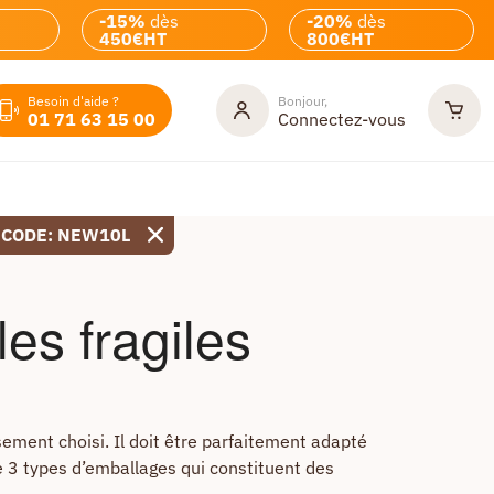
-15%
dès
-20%
dès
450€HT
800€HT
Besoin d'aide ?
Bonjour,
01 71 63 15 00
Connectez-vous
 CODE: NEW10L
les fragiles
sement choisi. Il doit être parfaitement adapté
le 3 types d’emballages qui constituent des