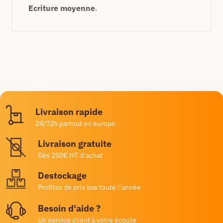
Ecriture moyenne
.
Livraison rapide
24/72h partout en europe
Livraison gratuite
Dès 250€ HT d’achat
Destockage
Profitez de prix bas toute l’année
Besoin d'aide ?
Un service client à votre écoute