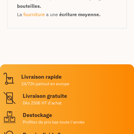
bouteilles.
La
fourniture
a une
écriture moyenne.
Livraison rapide
24/72h partout en europe
Livraison gratuite
Dès 250€ HT d’achat
Destockage
Profitez de prix bas toute l’année