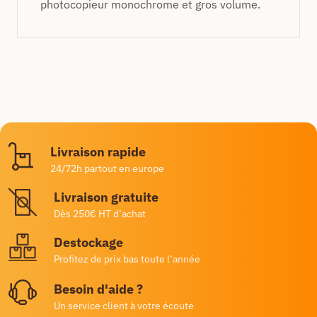
photocopieur monochrome et gros volume.
Livraison rapide
24/72h partout en europe
Livraison gratuite
Dès 250€ HT d’achat
Destockage
Profitez de prix bas toute l’année
Besoin d'aide ?
Un service client à votre écoute