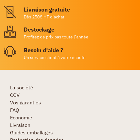
Livraison gratuite
Dès 250€ HT d’achat
Destockage
Profitez de prix bas toute l’année
Besoin d'aide ?
Un service client à votre écoute
La société
CGV
Vos garanties
FAQ
Economie
Livraison
Guides emballages
Protection des données