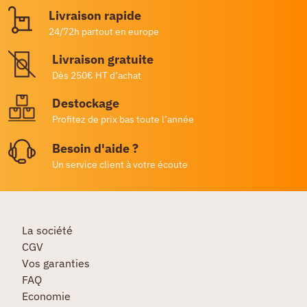
Livraison rapide
24/72h partout en europe
Livraison gratuite
Dès 250€ HT d’achat
Destockage
Profitez de prix bas toute l’année
Besoin d'aide ?
Un service client à votre écoute
La société
CGV
Vos garanties
FAQ
Economie