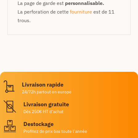
La page de garde est
personnalisable.
La perforation de cette
fourniture
est de 11
trous.
Livraison rapide
24/72h partout en europe
Livraison gratuite
Dès 250€ HT d’achat
Destockage
Profitez de prix bas toute l’année