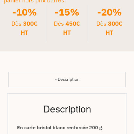
panier hors prix barrés.*
-10%
-15%
-20%
Dès
300€
Dès
450€
Dès
800€
HT
HT
HT
Description
Description
En carte bristol blanc renforcée 200 g
.