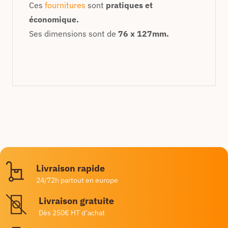
Ces
fournitures
sont
pratiques et
économique.
Ses dimensions sont de
76 x 127mm.
Livraison rapide
24/72h partout en europe
Livraison gratuite
Dès 250€ HT d’achat