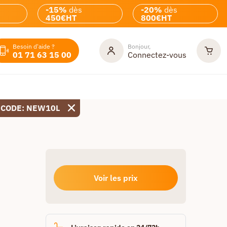
-15%
dès
-20%
dès
450€HT
800€HT
Besoin d'aide ?
Bonjour,
01 71 63 15 00
Connectez-vous
 CODE: NEW10L
Voir les prix