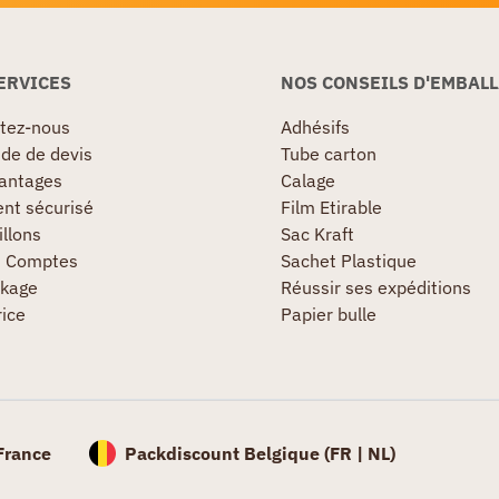
ERVICES
NOS CONSEILS D'EMBAL
tez-nous
Adhésifs
e de devis
Tube carton
antages
Calage
nt sécurisé
Film Etirable
llons
Sac Kraft
s Comptes
Sachet Plastique
kage
Réussir ses expéditions
rice
Papier bulle
France
Packdiscount Belgique (
FR |
NL)