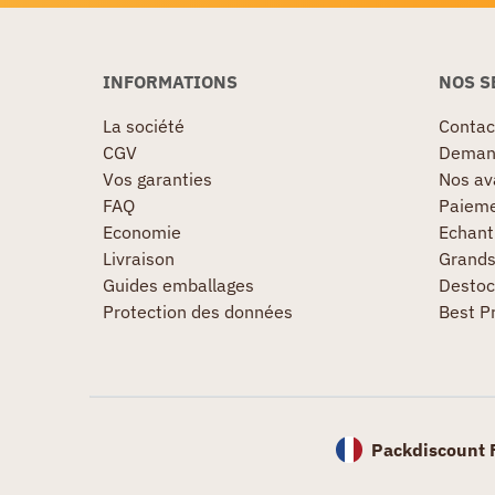
INFORMATIONS
NOS S
La société
Contac
CGV
Demand
Vos garanties
Nos av
FAQ
Paieme
Economie
Echanti
Livraison
Grand
Guides emballages
Destoc
Protection des données
Best P
Packdiscount 