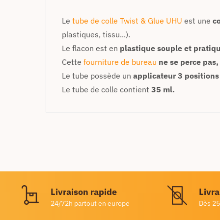
Le
tube de colle Twist & Glue UHU
est une
co
plastiques, tissu...).
Le flacon est en
plastique souple et pratiq
Cette
fourniture de bureau
ne se perce pas, 
Le tube possède un
applicateur 3 positions
Le tube de colle contient
35 ml.
Livraison rapide
Livra
24/72h partout en europe
Dès 25