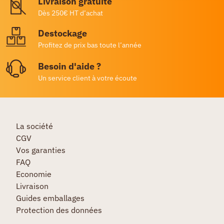
Livraison gratuite
Dès 250€ HT d’achat
Destockage
Profitez de prix bas toute l’année
Besoin d'aide ?
Un service client à votre écoute
La société
CGV
Vos garanties
FAQ
Economie
Livraison
Guides emballages
Protection des données