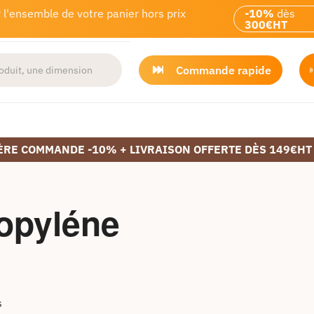
 l'ensemble de votre panier hors prix
-10%
dès
300€HT
Commande rapide
ÈRE COMMANDE -10% + LIVRAISON OFFERTE DÈS 149€HT
ropyléne
s