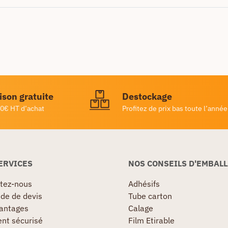
ison gratuite
Destockage
0€ HT d’achat
Profitez de prix bas toute l’année
ERVICES
NOS CONSEILS D'EMBAL
tez-nous
Adhésifs
e de devis
Tube carton
antages
Calage
nt sécurisé
Film Etirable