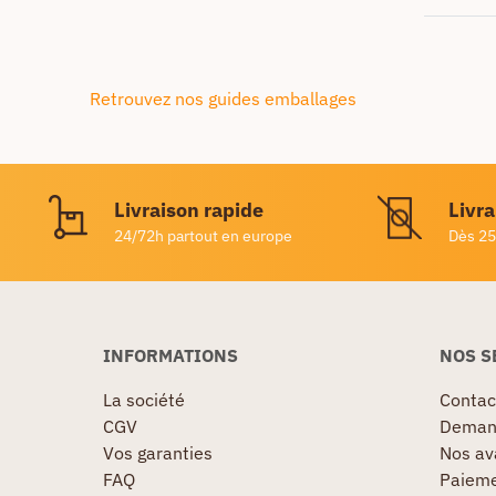
Retrouvez nos guides emballages
Livraison rapide
Livra
24/72h partout en europe
Dès 25
INFORMATIONS
NOS S
La société
Contac
CGV
Demand
Vos garanties
Nos av
FAQ
Paieme