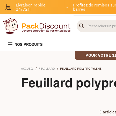
Livraison rapide
Profitez de remises sur
-
24/72H
barrés
NOS PRODUITS
POUR VOTRE 1
ACCUEIL
/
FEUILLARD
/
FEUILLARD POLYPROPYLÉNE
Feuillard polyp
3 article