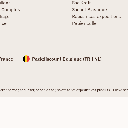
llons
Sac Kraft
s Comptes
Sachet Plastique
kage
Réussir ses expéditions
rice
Papier bulle
France
Packdiscount Belgique (
FR |
NL)
er, fermer, sécuriser, conditionner, palettiser et expédier vos produits - Packdisco