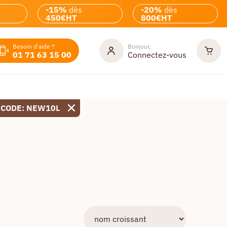
-15%
dès
-20%
dès
450€HT
800€HT
Besoin d'aide ?
Bonjour,
01 71 63 15 00
Connectez-vous
 CODE: NEW10L