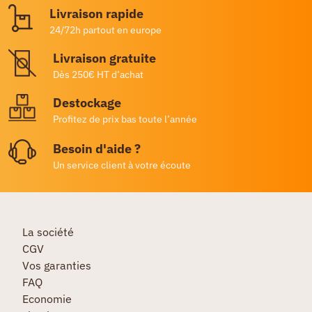
Livraison rapide
24/72h partout en europe
Livraison gratuite
Dès 250€ HT d’achat
Destockage
Profitez de prix bas toute l’année
Besoin d'aide ?
Un service client à votre écoute
La société
CGV
Vos garanties
FAQ
Economie