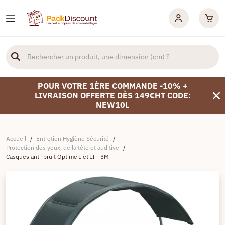
POUR VOTRE 1ÈRE COMMANDE -10% +
LIVRAISON OFFERTE DÈS 149€HT CODE:
NEW10L
Accueil
/
Entretien Hygiène Sécurité
/
Protection des yeux, de la tête et auditive
/
Casques anti-bruit Optime I et II - 3M