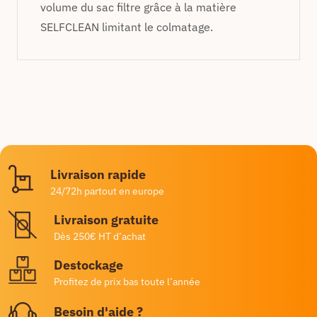
volume du sac filtre grâce à la matière
SELFCLEAN limitant le colmatage.
Livraison rapide
24/72h partout en europe
Livraison gratuite
Dès 250€ HT d’achat
Destockage
Profitez de prix bas toute l’année
Besoin d'aide ?