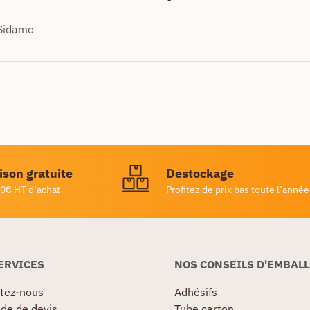
 Sidamo
ison gratuite
Destockage
0€ HT d’achat
Profitez de prix bas toute l’année
ERVICES
NOS CONSEILS D'EMBAL
tez-nous
Adhésifs
e de devis
Tube carton