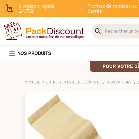
Livraison rapide
Profitez de remises sur
-
24/72H
barrés
NOS PRODUITS
POUR VOTRE 1
ACCUEIL
/
ENTRETIEN HYGIÈNE SÉCURITÉ
/
ASPIRATEURS
/