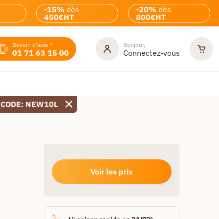
-15%
dès
-20%
dès
450€HT
800€HT
Besoin d'aide ?
Bonjour,
01 71 63 15 00
Connectez-vous
 CODE: NEW10L
Voir les prix