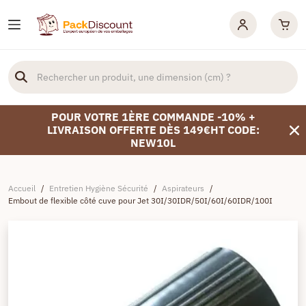
POUR VOTRE 1ÈRE COMMANDE -10% +
LIVRAISON OFFERTE DÈS 149€HT CODE:
NEW10L
Accueil
/
Entretien Hygiène Sécurité
/
Aspirateurs
/
Embout de flexible côté cuve pour Jet 30I/30IDR/50I/60I/60IDR/100I