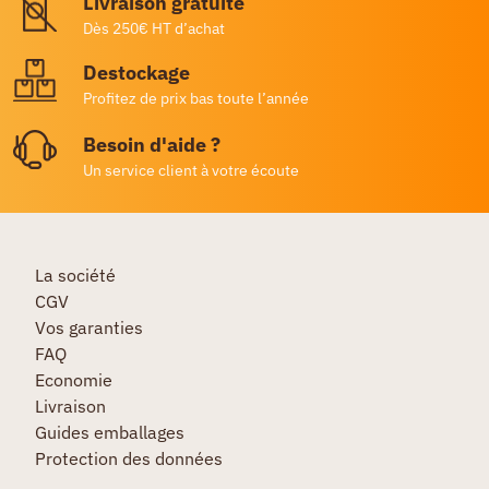
Livraison gratuite
Dès 250€ HT d’achat
Destockage
Profitez de prix bas toute l’année
Besoin d'aide ?
Un service client à votre écoute
La société
CGV
Vos garanties
FAQ
Economie
Livraison
Guides emballages
Protection des données