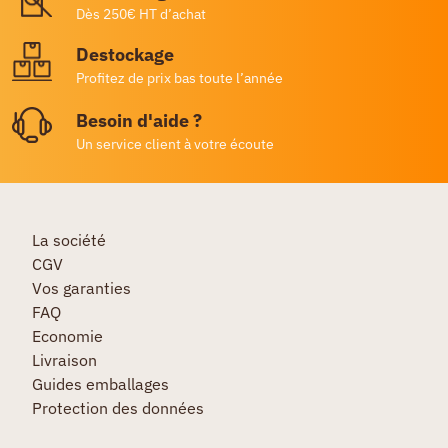
Dès 250€ HT d’achat
Destockage
Profitez de prix bas toute l’année
Besoin d'aide ?
Un service client à votre écoute
La société
CGV
Vos garanties
FAQ
Economie
Livraison
Guides emballages
Protection des données