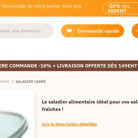
 l'ensemble de votre panier hors prix
-10%
dès
300€HT
Commande rapide
ÈRE COMMANDE -10% + LIVRAISON OFFERTE DÈS 149€HT
TAIRE
/
SALADIER CARRÉ
Le saladier alimentaire idéal pour vos sa
fraîches !
Lire la description détaillée