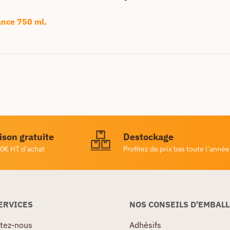
nance 750 ml.
ison gratuite
Destockage
0€ HT d’achat
Profitez de prix bas toute l’année
ERVICES
NOS CONSEILS D'EMBAL
tez-nous
Adhésifs