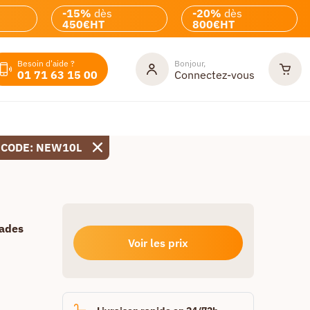
-15%
dès
-20%
dès
450€HT
800€HT
Besoin d'aide ?
Bonjour,
01 71 63 15 00
Connectez-vous
 CODE: NEW10L
lades
Voir les prix