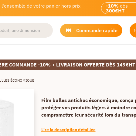
 l'ensemble de votre panier hors prix
-10%
dès
300€HT
Commande rapide
ÈRE COMMANDE -10% + LIVRAISON OFFERTE DÈS 149€HT
BULLES ÉCONOMIQUE
Film bulles antichoc économique, conçu 
protéger vos produits légers à moindre co
compromettre leur sécurité lors du transp
Lire la description détaillée