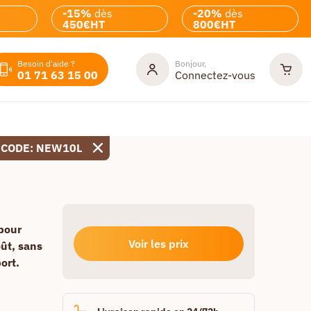
-15%
dès
-20%
dès
450€HT
800€HT
Besoin d'aide ?
Bonjour,
01 71 63 15 00
Connectez-vous
 CODE: NEW10L
pour
Voir les prix
ût, sans
ort.