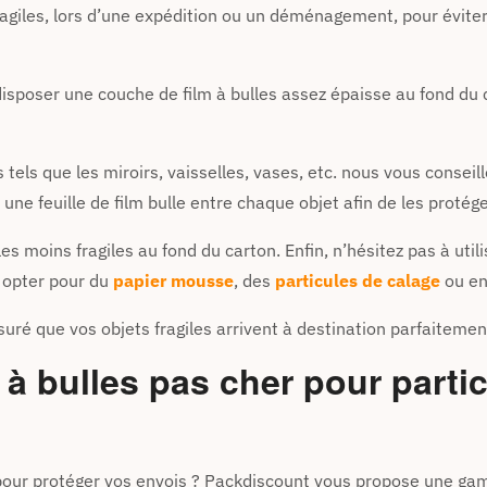
 fragiles, lors d’une expédition ou un déménagement, pour évit
poser une couche de film à bulles assez épaisse au fond du c
s tels que les miroirs, vaisselles, vases, etc. nous vous consei
une feuille de film bulle entre chaque objet afin de les protég
les moins fragiles au fond du carton. Enfin, n’hésitez pas à uti
z opter pour du
papier mousse
, des
particules de calage
ou en
uré que vos objets fragiles arrivent à destination parfaitement
à bulles pas cher pour partic
 pour protéger vos envois ? Packdiscount vous propose une ga