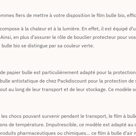
ommes fiers de mettre à votre disposition le film bulle bio, ef
écompose à la chaleur et à la lumière. En effet, il est équipé d'
insi, en plus d’assurer le rôle de bouclier protecteur pour vos 
bulle bio se distingue par sa couleur verte.
u de papier bulle est particulièrement adapté pour la protectio
m à bulle antistatique de chez Packdiscount pour la protection de
out au long de leur transport et de leur stockage. Ce modèle s
 les chocs pouvant survenir pendant le transport, le film à bull
ons de température. Imputrescible, ce modèle est adapté au co
 produits pharmaceutiques ou chimiques… ce film à bulle d’air 