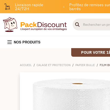
Livraison rapide
Profitez de remises sur
-
24/72H
barrés
NOS PRODUITS
POUR VOTRE 1
ACCUEIL
/
CALAGE ET PROTECTION
/
PAPIER BULLE
/
FILM 