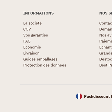
INFORMATIONS
NOS S
La société
Contac
CGV
Demand
Vos garanties
Nos av
FAQ
Paieme
Economie
Echanti
Livraison
Grand
Guides emballages
Destoc
Protection des données
Best P
Packdiscount 