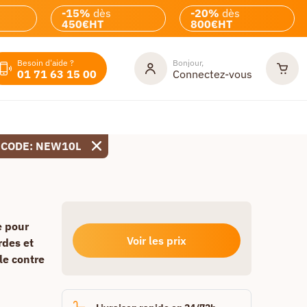
-15%
dès
-20%
dès
450€HT
800€HT
Besoin d'aide ?
Bonjour,
01 71 63 15 00
Connectez-vous
 CODE: NEW10L
e pour
Voir les prix
rdes et
le contre