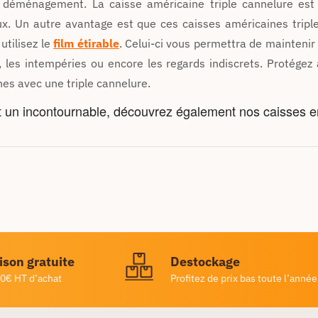
'un déménagement. La caisse américaine triple cannelure est
ux. Un autre avantage est que ces caisses américaines tripl
 utilisez le
film étirable
. Celui-ci vous permettra de maintenir
é, les intempéries ou encore les regards indiscrets. Protégez
nes avec une triple cannelure.
est un incontournable, découvrez également nos caisses 
ison gratuite
Destockage
0€ HT d’achat
Profitez de prix bas toute l’année