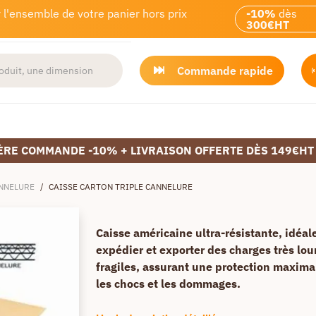
 l'ensemble de votre panier hors prix
-10%
dès
300€HT
Commande rapide
ÈRE COMMANDE -10% + LIVRAISON OFFERTE DÈS 149€HT
ANNELURE
/
CAISSE CARTON TRIPLE CANNELURE
Caisse américaine ultra-résistante, idéal
expédier et exporter des charges très lou
fragiles, assurant une protection maxima
les chocs et les dommages.