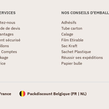
ERVICES
NOS CONSEILS D'EMBAL
tez-nous
Adhésifs
e de devis
Tube carton
antages
Calage
nt sécurisé
Film Etirable
llons
Sac Kraft
s Comptes
Sachet Plastique
kage
Réussir ses expéditions
rice
Papier bulle
France
Packdiscount Belgique (
FR |
NL)