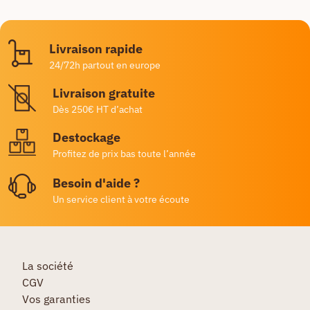
Livraison rapide
24/72h partout en europe
Livraison gratuite
Dès 250€ HT d’achat
Destockage
Profitez de prix bas toute l’année
Besoin d'aide ?
Un service client à votre écoute
La société
CGV
Vos garanties