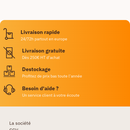
Livraison rapide
24/72h partout en europe
Livraison gratuite
Dès 250€ HT d’achat
Destockage
Profitez de prix bas toute l’année
Besoin d'aide ?
Un service client à votre écoute
La société
CGV