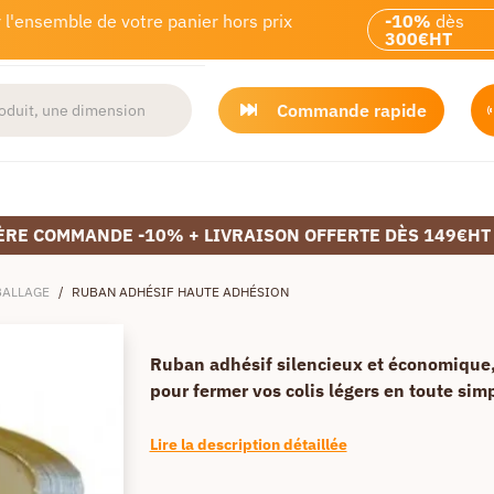
 l'ensemble de votre panier hors prix
-10%
dès
300€HT
Commande rapide
ÈRE COMMANDE -10% + LIVRAISON OFFERTE DÈS 149€HT
BALLAGE
/
RUBAN ADHÉSIF HAUTE ADHÉSION
Ruban adhésif silencieux et économique,
pour fermer vos colis légers en toute simp
Lire la description détaillée