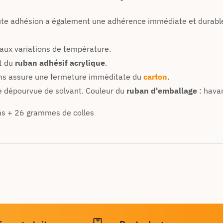
aute adhésion a également une adhérence immédiate et durab
t aux variations de température.
t du
ruban adhésif acrylique
.
s assure une fermeture imméditate du
carton
.
e dépourvue de solvant. Couleur du
ruban d'emballage
: hava
ns + 26 grammes de colles