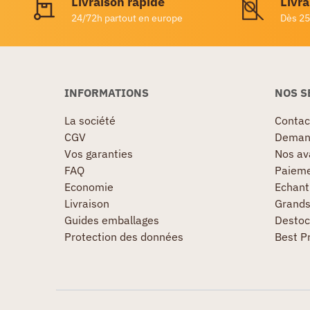
Livraison rapide
Livra
24/72h partout en europe
Dès 25
INFORMATIONS
NOS S
La société
Contac
CGV
Demand
Vos garanties
Nos av
FAQ
Paieme
Economie
Echanti
Livraison
Grand
Guides emballages
Destoc
Protection des données
Best P