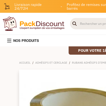
Livraison rapide
Profitez de remises sur
-
24/72H
barrés
NOS PRODUITS
POUR VOTRE 1
ACCUEIL
/
ADHÉSIFS ET CERCLAGE
/
RUBANS ADHÉSIFS D'EM