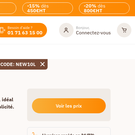
-15%
dès
-20%
dès
450€HT
800€HT
Besoin d'aide ?
Bonjour,
01 71 63 15 00
Connectez-vous
 CODE: NEW10L
 idéal
Voir les prix
licité.