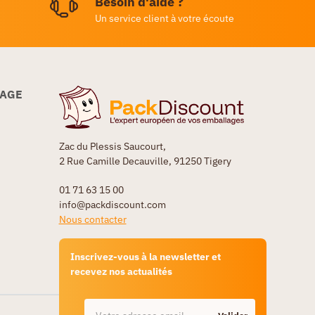
Besoin d'aide ?
Un service client à votre écoute
LAGE
Zac du Plessis Saucourt,
2 Rue Camille Decauville, 91250 Tigery
01 71 63 15 00
info@packdiscount.com
Nous contacter
Inscrivez-vous à la newsletter et
recevez nos actualités