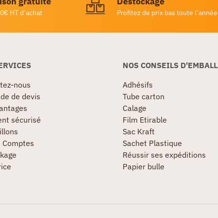
ison gratuite
Destockage
0€ HT d’achat
Profitez de prix bas toute l’année
ERVICES
NOS CONSEILS D'EMBAL
tez-nous
Adhésifs
e de devis
Tube carton
antages
Calage
nt sécurisé
Film Etirable
llons
Sac Kraft
s Comptes
Sachet Plastique
kage
Réussir ses expéditions
rice
Papier bulle