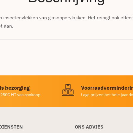
len insectenvlekken van glasoppervlakken. Het reinigt ook effe
et aan.
is bezorging
Voorraadverminderi
 250€ HT van aankoop
Lage prijzen het hele jaar d
DIENSTEN
ONS ADVIES