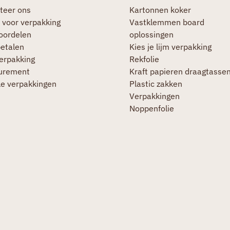
teer ons
Kartonnen koker
 voor verpakking
Vastklemmen board
oordelen
oplossingen
betalen
Kies je lijm verpakking
verpakking
Rekfolie
urement
Kraft papieren draagtasse
le verpakkingen
Plastic zakken
Verpakkingen
Noppenfolie