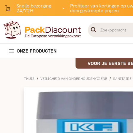
Snelle bezorging
Profiteer van kortingen op u
-
24/72H
doorgestreepte prijzen
ONZE PRODUCTEN
VOOR JE EERSTE B
THUIS
/
VEILIGHEID VAN ONDERHOUDSHYGIËNE
/
SANITAIRE