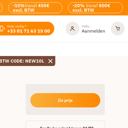
-15%
Vanaf
450€
-20%
Vanaf
800€
excl. BTW
excl. BTW
Hulp nodig ?
Hallo,
+33 01 71 63 15 00
Aanmelden
 BTW CODE: NEW10L
Zie prijs