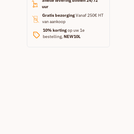
Snelle levering binnen 24/72
uur
Gratis bezorging
Vanaf 250€ HT
van aankoop
10% korting
op uw 1e
bestelling,
NEW10L