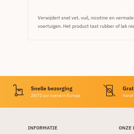
Verwijdert snel vet, vuil, nicotine en verma
voertuigen. Het product tast rubber of lak ni
Snelle bezorging
Grat
24/72 uur overal in Europa
Vanaf
INFORMATIE
ONZE 