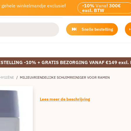
w gehele winkelmandje exclusief
-10%
Vanaf
300€
excl. BTW
Snelle bestelling
ESTELLING -10% + GRATIS BEZORGING VANAF €149 excl.
 HYGIËNE
/
MILIEUVRIENDELIJKE SCHUIMREINIGER VOOR RAMEN
Lees meer de beschrijving